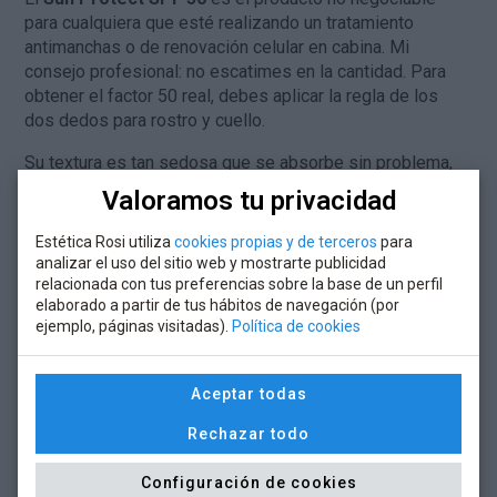
para cualquiera que esté realizando un tratamiento
antimanchas o de renovación celular en cabina. Mi
consejo profesional: no escatimes en la cantidad. Para
obtener el factor 50 real, debes aplicar la regla de los
dos dedos para rostro y cuello.
Su textura es tan sedosa que se absorbe sin problema,
convirtiéndose en el mejor seguro de vida contra el
Valoramos tu privacidad
envejecimiento prematuro.
Estética Rosi utiliza
cookies propias y de terceros
para
analizar el uso del sitio web y mostrarte publicidad
relacionada con tus preferencias sobre la base de un perfil
elaborado a partir de tus hábitos de navegación (por
ejemplo, páginas visitadas).
Política de cookies
Aceptar todas
¿En qué se diferencia Sun Protect
Rechazar todo
SPF 50 de Solar Skin Shield SPF
30?
Configuración de cookies