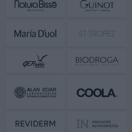
máxima seguridad dermatológica, se debe
reaplicar tras un baño prolongado o un
secado con toalla