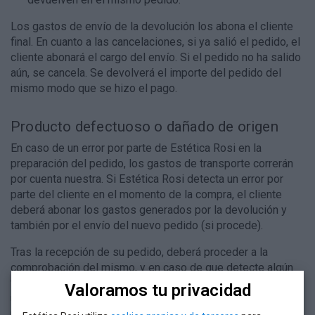
Los gastos de envío de la devolución los abona el cliente
final. En cuanto a las cancelaciones, si ya salió el pedido, el
cliente abonará el cargo del envío. Si el pedido no ha salido
aún, se cancela. Se devolverá el importe del pedido del
mismo modo que se hizo el pago.
Producto defectuoso o dañado de origen
En caso de un error por parte de Estética Rosi en la
preparación del pedido, los gastos de transporte correrán
por cuenta nuestra. Si Estética Rosi detecta un error por
parte del cliente en el momento de la compra, el cliente
deberá abonar los gastos generados por la devolución y
también por el envío del nuevo pedido (si procede).
Tras la recepción de su pedido, deberá proceder a la
comprobación del mismo, y en caso de que detecte algún
tipo de defecto o rotura en los productos, usted dispone de
Valoramos tu privacidad
un plazo de 48 horas desde la fecha de recepción del
pedido para ponerse en contacto con nosotros.