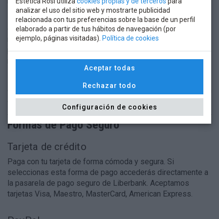
Estética Rosi utiliza
cookies propias y de terceros
para
analizar el uso del sitio web y mostrarte publicidad
Estética Rosi puede solicitar una o varias pruebas al
relacionada con tus preferencias sobre la base de un perfil
comprador para poder determinar los daños/defectos y
elaborado a partir de tus hábitos de navegación (por
ejemplo, páginas visitadas).
Política de cookies
realizar una correcta gestión de la devolución. Finalizado el
proceso de comprobación, si procede, se enviará un
mensajero para reponer o devolver la mercancía.
Aceptar todas
En caso de detectar los daños en su pedido en el momento
Rechazar todo
de la entrega, el cliente deberá hacerlo constar en el albarán
de entrega de la agencia de transportes.
Configuración de cookies
Formas de Pago Seguro
Tarjeta de crédito
Paga con tu tarjeta de forma cómoda y segura. Si
seleccionas esta forma de pago accederás directamente a
la pasarela de pago seguro de Liberbank. Aceptamos
tarjetas Visa, Maestro, MasterCard, American Express.