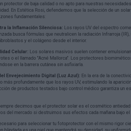
 protector de baja calidad o no apto para nuestras necesidades,
idad. En
Estética Rosi
, defendemos que la selección de un sola
razones fundamentales:
ra la Inflamación Silenciosa:
Los rayos UV del espectro comerc
zada busca fórmulas que neutralicen la radiación Infrarroja (IR)
ibroblastos y el colágeno desde el interior.
idad Celular:
Los solares masivos suelen contener emulsionant
otes o el llamado "Acné Mallorca". Los protectores biomiméticos 
ándose en la barrera cutánea sin asfixiarla.
el Envejecimiento Digital (Luz Azul):
En la era de la conectivi
so más profundamente que los rayos UV, estimulando la aparició
cción de productos testados bajo control médico garantiza un esc
iempre decimos que el protector solar es el cosmético antiedad 
os del mercado si destruimos sus efectos cada mañana bajo el 
cesario para seleccionar tu fotoprotector con el mismo rigor cien
ien blindada es una piel que mantendrá su densidad, su uniformid