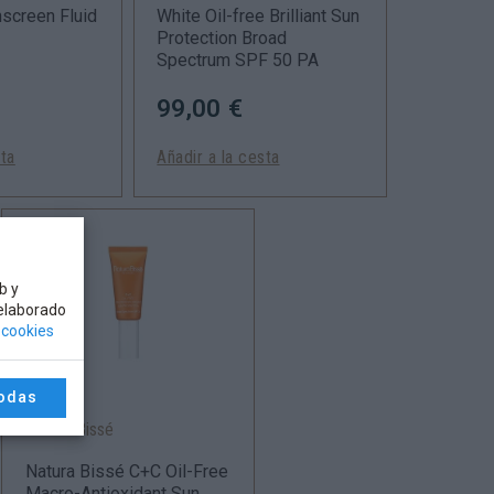
screen Fluid
White Oil-free Brilliant Sun
Protection Broad
Spectrum SPF 50 PA
99,00 €
sta
Añadir a la cesta
b y
 elaborado
e cookies
todas
Natura Bissé
Natura Bissé C+C Oil-Free
Macro-Antioxidant Sun