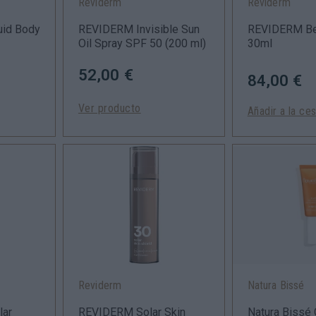
Reviderm
Reviderm
uid Body
REVIDERM Invisible Sun
REVIDERM Be
Oil Spray SPF 50
(200 ml)
30ml
52,00 €
84,00 €
Ver producto
Añadir a la ce
Reviderm
Natura Bissé
lar
REVIDERM Solar Skin
Natura Bissé 