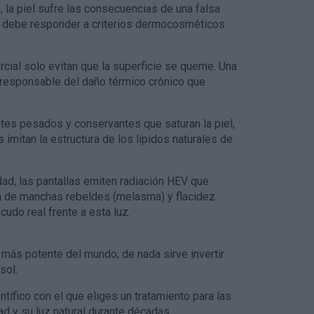
 la piel sufre las consecuencias de una falsa
r debe responder a criterios dermocosméticos
ial solo evitan que la superficie se queme. Una
, responsable del daño térmico crónico que
es pesados y conservantes que saturan la piel,
imitan la estructura de los lípidos naturales de
dad, las pantallas emiten radiación HEV que
n de manchas rebeldes (melasma) y flacidez.
udo real frente a esta luz.
más potente del mundo; de nada sirve invertir
sol.
tífico con el que eliges un tratamiento para las
ad y su luz natural durante décadas.