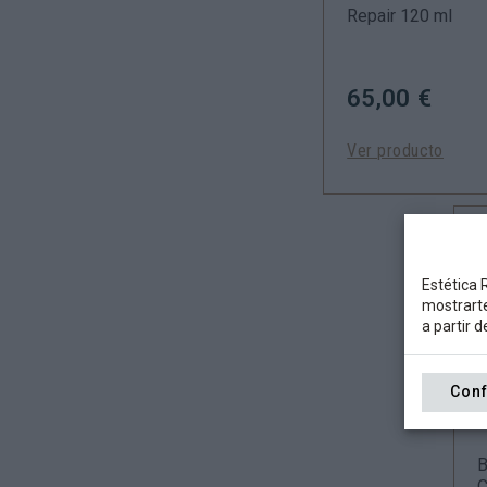
Repair 120 ml
65,00 €
Ver producto
Estética R
mostrarte
a partir 
Conf
B
B
C