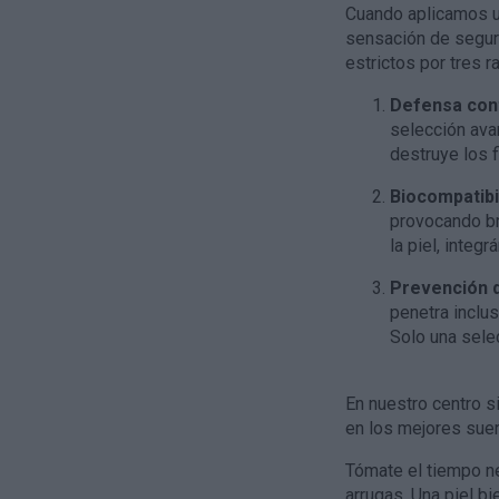
Cuando aplicamos un
sensación de segur
estrictos por tres 
Defensa cont
selección avan
destruye los f
Biocompatibil
provocando br
la piel, integr
Prevención d
penetra inclu
Solo una sele
En nuestro centro s
en los mejores suer
Tómate el tiempo ne
arrugas. Una piel b