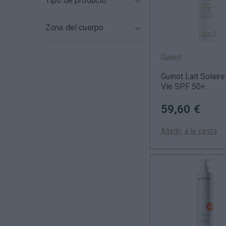
Tipo de producto
1
Vitamina C
3
Antiedad / Antiarrugas
Solar
1
18
Ácido Hialurónico
11
Zona del cuerpo
SOLAR
3
Guinot
Cosmética Facial
9
Corporal
6
Guinot Lait Solair
Vie SPF 50+
59,60 €
Añadir a la cesta