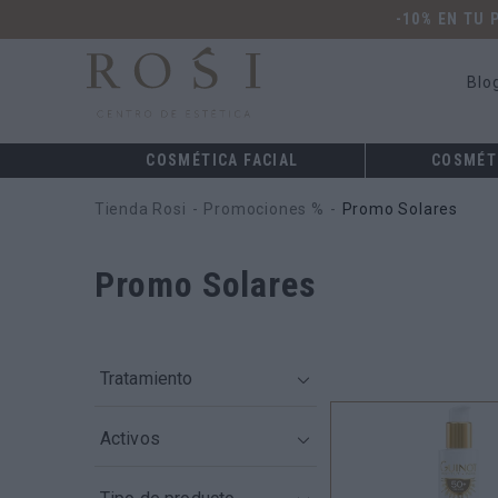
-10% EN TU
Blo
COSMÉTICA FACIAL
COSMÉT
Tienda Rosi
Promociones %
Promo Solares
Promo Solares
Tratamiento
Protector Solar
13
Activos
Despigmentante /
2
Antimanchas
spf
1
Hidratante