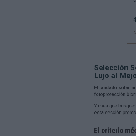
A
Selección S
Lujo al Mej
El cuidado solar i
fotoprotección bio
Ya sea que busques p
esta sección promoc
El criterio mé