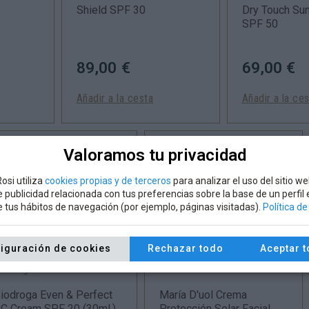
Shield SPF 30
Dry Touch Sun
SPF 50
89,00 €
69,00 €
Añadir a la cesta
Añadir a la ce
Valoramos tu privacidad
osi utiliza
cookies propias y de terceros
para analizar el uso del sitio we
 publicidad relacionada con tus preferencias sobre la base de un perfil
de tus hábitos de navegación (por ejemplo, páginas visitadas).
Política d
iguración de cookies
Rechazar todo
Aceptar 
iodroga
María D'uol
iodroga Even & Perfect
María D'uol Crema
C Cream SPF 20
(30ml.)
Protección Solar Facial