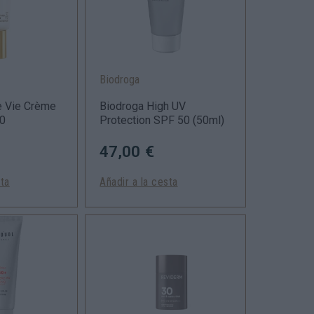
Biodroga
e Vie Crème
Biodroga High UV
50
Protection SPF 50
(50ml)
47,00 €
sta
Añadir a la cesta