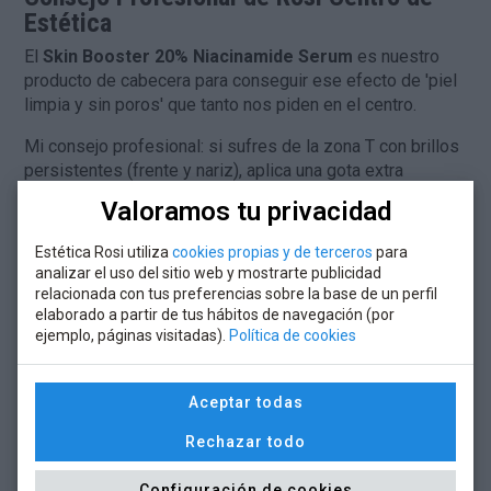
Estética
El
Skin Booster 20% Niacinamide Serum
es nuestro
producto de cabecera para conseguir ese efecto de 'piel
limpia y sin poros' que tanto nos piden en el centro.
Mi consejo profesional: si sufres de la zona T con brillos
persistentes (frente y nariz), aplica una gota extra
localizada en esa área realizando pequeñas presiones.
Valoramos tu privacidad
La niacinamida al 20% actúa de inmediato domando la
producción de grasa sin resecar el resto de la cara,
Estética Rosi utiliza
cookies propias y de terceros
para
logrando un cutis suave, uniforme y con una luz elegante.
analizar el uso del sitio web y mostrarte publicidad
relacionada con tus preferencias sobre la base de un perfil
elaborado a partir de tus hábitos de navegación (por
ejemplo, páginas visitadas).
Política de cookies
¿Para qué tipo de piel se
recomienda el 20% Niacinamide
Aceptar todas
Serum?
Rechazar todo
Es excelente para todo tipo de pieles
¿Se puede utilizar este sérum por
Configuración de cookies