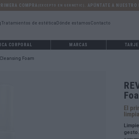
 PRIMERA COMPRA
. APÚNTATE A NUESTRO
(EXCEPTO EN GERNETIC)
g
Tratamientos de estética
Dónde estamos
Contacto
ICA CORPORAL
MARCAS
TARJE
Cleansing Foam
REV
Fo
El pr
limpi
Limpie
gesto.