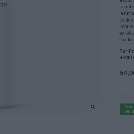
espuma
transfo
la ruti
ácidos 
impurez
exfoli
una lu
Purifi
REVIDE
54,0
Comp
Wha