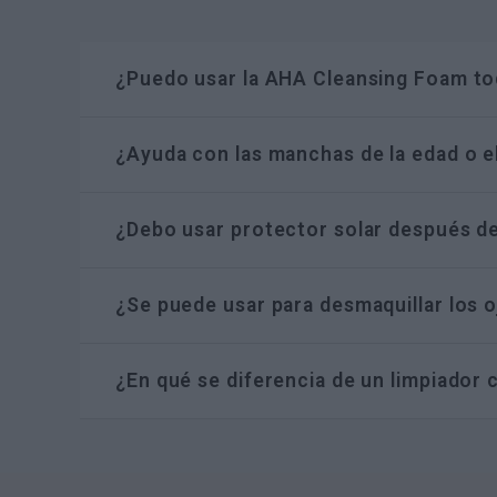
¿Puedo usar la AHA Cleansing Foam to
Sí, está formulada para el uso diario. Sin embar
¿Ayuda con las manchas de la edad o el
(preferiblemente por la noche) e ir aumentando seg
Sí. Al acelerar la renovación celular, ayuda a qu
¿Debo usar protector solar después de
Absolutamente.
Los AHAs pueden aumentar la fot
¿Se puede usar para desmaquillar los 
o quemaduras.
No se recomienda para el área de los ojos debido
¿En qué se diferencia de un limpiador
específico.
Un limpiador normal solo quita la suciedad super
estructura misma de la piel.