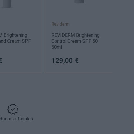
Reviderm
Revi
 Brightening
REVIDERM Brightening
REVI
Hand Cream SPF
Control Cream SPF 50
Cont
50ml
€
129,00 €
115
ductos oficiales