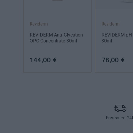
Reviderm
Reviderm
eam
REVIDERM Anti-Glycation
REVIDERM pH 
OPC Concentrate 30ml
30ml
144,00 €
78,00 €
Envíos en 24