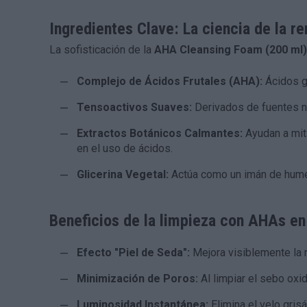
Ingredientes Clave: La ciencia de la r
La sofisticación de la
AHA Cleansing Foam (200 ml)
Complejo de Ácidos Frutales (AHA):
Ácidos gl
Tensoactivos Suaves:
Derivados de fuentes na
Extractos Botánicos Calmantes:
Ayudan a miti
en el uso de ácidos.
Glicerina Vegetal:
Actúa como un imán de humedad
Beneficios de la limpieza con AHAs en 
Efecto "Piel de Seda":
Mejora visiblemente la r
Minimización de Poros:
Al limpiar el sebo ox
Luminosidad Instantánea:
Elimina el velo gris