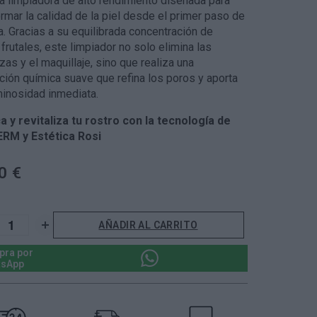
 limpiadora de alto rendimiento diseñada para
rmar la calidad de la piel desde el primer paso de
na. Gracias a su equilibrada concentración de
frutales, este limpiador no solo elimina las
as y el maquillaje, sino que realiza una
ación química suave que refina los poros y aporta
minosidad inmediata.
ca y revitaliza tu rostro con la tecnología de
RM y Estética Rosi
0 €
AÑADIR AL CARRITO
ra por
tsApp