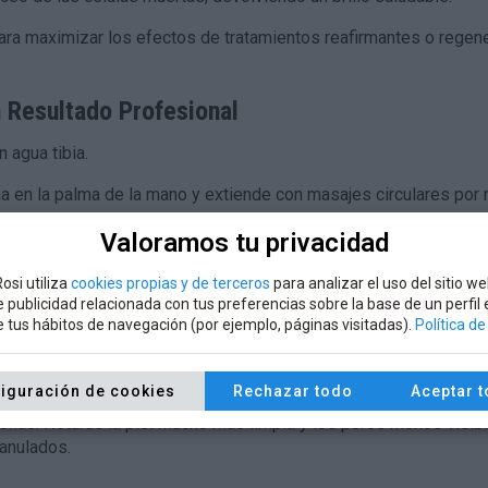
para maximizar los efectos de tratamientos reafirmantes o regen
n Resultado Profesional
 agua tibia.
 en la palma de la mano y extiende con masajes circulares por ro
Valoramos tu privacidad
ofunda, deja actuar la espuma durante 30-60 segundos antes de 
osi utiliza
cookies propias y de terceros
para analizar el uso del sitio we
nte, protege la piel nueva durante el día con el
Solar Skin Shi
 publicidad relacionada con tus preferencias sobre la base de un perfil
de tus hábitos de navegación (por ejemplo, páginas visitadas).
Política d
 Estética
iguración de cookies
Rechazar todo
Aceptar 
uier crema de lujo funcione de verdad. Mi consejo profesional: si 
as. Notarás la piel mucho más limpia y los poros menos visib
ranulados.