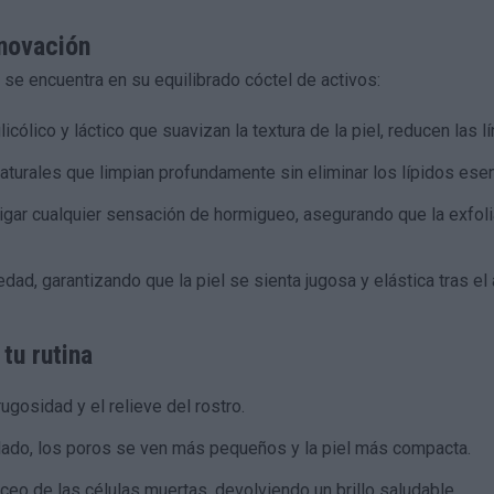
enovación
se encuentra en su equilibrado cóctel de activos:
icólico y láctico que suavizan la textura de la piel, reducen las l
turales que limpian profundamente sin eliminar los lípidos esenc
gar cualquier sensación de hormigueo, asegurando que la exfoli
, garantizando que la piel se sienta jugosa y elástica tras el a
tu rutina
ugosidad y el relieve del rostro.
idado, los poros se ven más pequeños y la piel más compacta.
áceo de las células muertas, devolviendo un brillo saludable.