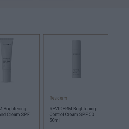
Reviderm
Revi
 Brightening
REVIDERM Brightening
REVI
Hand Cream SPF
Control Cream SPF 50
Cont
50ml