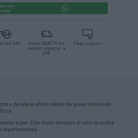
ra por
tsApp
os en 24h
Envío GRATIS en
Pago seguro
pedido superior a
69€
tora y desata un efecto rebote de grasa. Esta loción
ficos:
mente la piel. Este tónico devuelve al cutis su acidez
as imperfecciones.