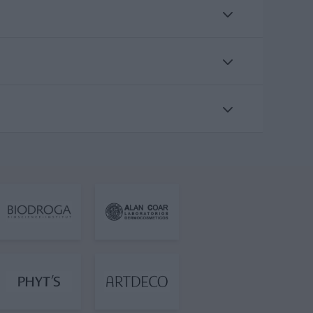
la piel, favorece un entorno
e evitar la delicada piel del
de 200 ml cubre perfectamente