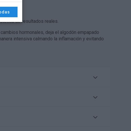
todas
stética de resultados reales.
los cambios hormonales, deja el algodón empapado
anera intensiva calmando la inflamación y evitando
 desarrollar imperfecciones y
 rostro mate y protegido frente a
lcoholes agresivos para evitar