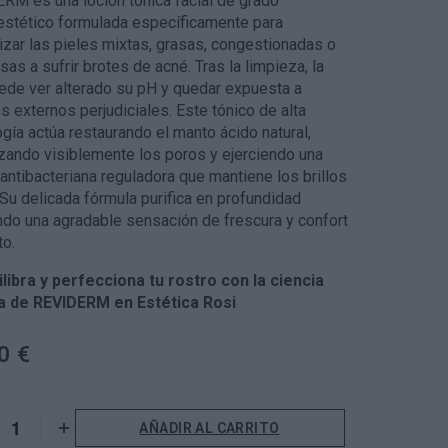
RM es una loción tónica facial de grado
stético formulada específicamente para
lizar las pieles mixtas, grasas, congestionadas o
as a sufrir brotes de acné. Tras la limpieza, la
uede ver alterado su pH y quedar expuesta a
s externos perjudiciales. Este tónico de alta
gía actúa restaurando el manto ácido natural,
zando visiblemente los poros y ejerciendo una
antibacteriana reguladora que mantiene los brillos
 Su delicada fórmula purifica en profundidad
ndo una agradable sensación de frescura y confort
to.
libra y perfecciona tu rostro con la ciencia
 de REVIDERM en Estética Rosi
0 €
AÑADIR AL CARRITO