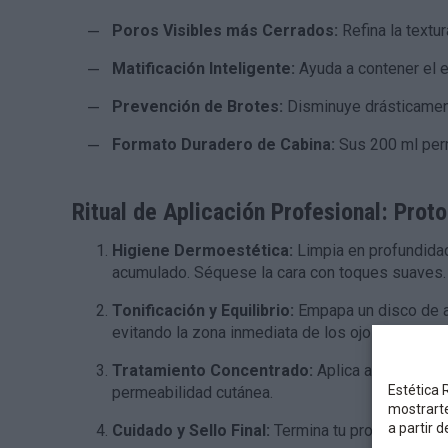
Poros Visibles más Cerrados:
Refina la textu
Matificación Inteligente:
Ayuda a contener el ex
Prevención de Brotes:
Disminuye drásticament
Formato Duradero de Cabina:
Sus 200 ml permi
Ritual de Aplicación Profesional: Pro
Higiene Dermoestética:
Limpia en profundidad
acumulado. Séquese la cara con toques suaves.
Tonificación y Equilibrio:
Empapa un disco de al
evitando la zona inmediata de los ojos. Tambié
Tratamiento Concentrado:
Aplica a continuaci
Estética R
permeabilidad cutánea.
mostrarte
a partir 
Cuidado y Sello Final:
Termina tu protocolo apli