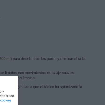
.
200 ml)
para desobstruir los poros y eliminar el sebo
ote limpios con movimientos de lisaje suaves,
de las manos limpias.
 eficacia gracias a que el tónico ha optimizado la
b y
 elaborado
e cookies