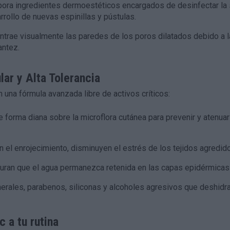
ora ingredientes dermoestéticos encargados de desinfectar la s
arrollo de nuevas espinillas y pústulas.
trae visualmente las paredes de los poros dilatados debido a l
antez.
ar y Alta Tolerancia
 una fórmula avanzada libre de activos críticos:
 forma diana sobre la microflora cutánea para prevenir y atenuar
n el enrojecimiento, disminuyen el estrés de los tejidos agredid
ran que el agua permanezca retenida en las capas epidérmicas s
erales, parabenos, siliconas y alcoholes agresivos que deshidrate
c a tu rutina