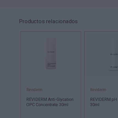
Productos relacionados
Reviderm
Reviderm
ansing
REVIDERM Anti-Glycation
REVIDERM pH 
OPC Concentrate 30ml
30ml