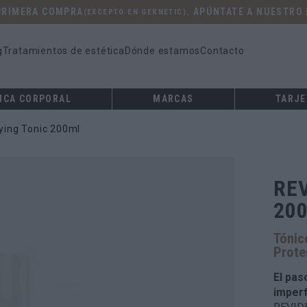
 PRIMERA COMPRA
. APÚNTATE A NUESTRO
(EXCEPTO EN GERNETIC)
g
Tratamientos de estética
Dónde estamos
Contacto
ICA CORPORAL
MARCAS
TARJE
ying Tonic 200ml
REV
20
Tónic
Prote
El paso
imperf