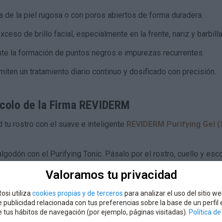
ra de la piel rugosa o con poros abiertos de forma duradera.
ceso de brillo facial, especialmente en la frente, nariz y barbilla
e la formación de puntos negros e impurezas recurrentes.
ten un tratamiento diario continuo y dosificado con precisión.
tocolo de la Firma REVIDERM
 tu rostro con el suave e inteligente
REVIDERM Purifying Gel (
godón con el Purifying Tonic. Pásalo por el rostro, cuello y esc
n puedes aplicarlo directamente a toques suaves con las palmas 
Valoramos tu privacidad
ón tu sérum específico de REVIDERM, el cual penetrará con mayor
osi utiliza
cookies propias y de terceros
para analizar el uso del sitio we
 publicidad relacionada con tus preferencias sobre la base de un perfil
de tus hábitos de navegación (por ejemplo, páginas visitadas).
Política d
cando tu crema hidratante o seborreguladora habitual de la firma.