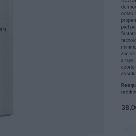
REVIDE
dermoe
estabi
propens
piel p
factore
tecnolo
minimi
acción 
a raya.
aporta
absolu
Reequi
médica
38,0